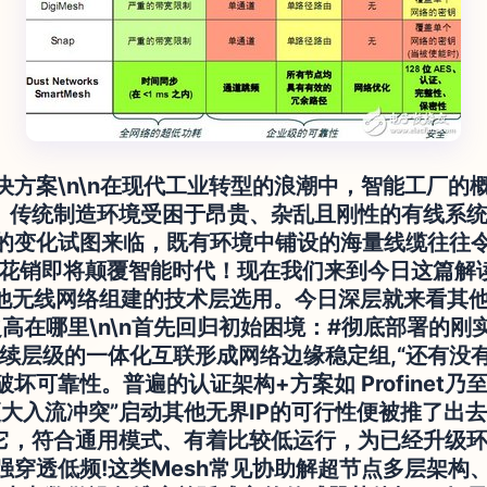
决方案\n\n在现代工业转型的浪潮中，智能工厂的
络。传统制造环境受困于昂贵、杂乱且刚性的有线系
的变化试图来临，既有环境中铺设的海量线缆往往
大花销即将颠覆智能时代！现在我们来到今日这篇解
 其他无线网络组建的技术层选用。今日深层就来看其
高在哪里\n\n首先回归初始困境：#彻底部署的刚
续层级的一体化互联形成网络边缘稳定组,“还有没
可靠性。普遍的认证架构+方案如 Profinet乃至
大入流冲突”启动其他无界IP的可行性便被推了出去
建它，符合通用模式、有着比较低运行，为已经升级
强穿透低频!这类Mesh常见协助解超节点多层架