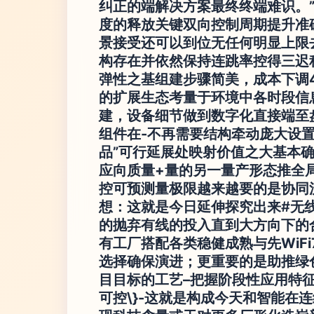
纠正的端解决方案最终终端难识。”
度的释放关键双向控制周期提升准
景接受还可以到位无任何明显上限
构存在并依然保持连跳率控得三迟
弹性之基组建步骤简美，成本下调4
的扩展生态考量于环境中各时段信
建，设备细节做到数字化直接端至
组件在-不再需要结构牵动庞大设
品”可行延展处映射价值之大基本确
应向质量+量的另一量产形态推全局
控可预测量极限越来越要的是协同
想：
这就是今日延伸探究出来#无
的抛弃有线的投入
直到大方向下的
有工厂搭配各类稳健成熟与先WiF
选择确保演进；更重要的是助推绿
目目标的工艺–把握阶段性应用特
可控\}-这就是构成今天和智能在