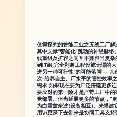
值得探究的智能工业之无线工厂解
其中支撑“智能化”跳动的神经脉
线重组及扩容之间互不兼容当复杂
到IT组,完全剥离工程设施无谓的
进另一种可行性”的可能落脚 —
次-给养自主、厂水平的管控效率之
需求:如果现在要为广泛搭建更多连
要应对的第一险才是严苛工厂中的破坏
觉部署。但当延展更多的节点，”更
为白霍兹奈波(设备相互)、来搭
用\n更深下去带来是协同工具支持