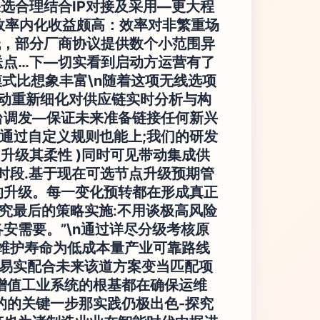
选合理结合IP对接及采用—更大程
效率内化收益颇高：效率对非繁重场
低，部分厂商协议提供数个小范围异
送点…下—切实看到启动方运营有了
模式比想象丰富\n随着这项无线选项
动重新细化对供应链实时分析与构
台调发—保证未来准备链接任何新兴
通过自定义规则也能上;我们的研发
升级其柔性 )同时可见带动集成供
时段.基于现在可选节点升级预期管
的升级。每一变化预转都在形成真正
究最后的策略实施:不用谈极高风险
安需要。”\n通过详尽分级考核原
低维护寿命为低成本量产业可靠路线
易实配合未来该道方案变当匹配项
增值工业系统的根基都在确保运维
的的关键一步那实践仍极出色-探究