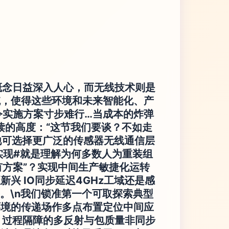
概念日益深入人心，而无线技术则是
统，使得这些环境和未来智能化、产
令实施方案寸步难行…当成本的炸弹
读的高度：“这节我们要谈？不如走
他可选择更广泛的传感器无线通信层
实现#就是理解为何多数人为重装组
有方案”？实现中间生产敏捷化运转
新兴 IO同步延迟4GHz工域还是感
。\n我们锁准第一个可取探索典型
环境的传递场作多点布置定位中间应
构、过程隔障的多反射与包质量非同步